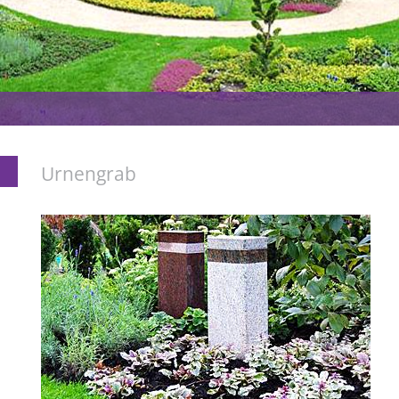
Urnengrab